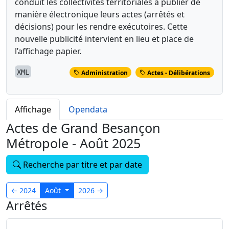
conduit les collectivités territoriales à publier de
manière électronique leurs actes (arrêtés et
décisions) pour les rendre exécutoires. Cette
nouvelle publicité intervient en lieu et place de
l’affichage papier.
XML
Administration
Actes - Délibérations
Affichage
Opendata
Actes de Grand Besançon
Métropole - Août 2025
Recherche par titre et par date
←
2024
Août
2026
→
Arrêtés
21