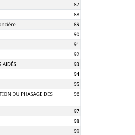
87
88
oncière
89
90
91
92
 AIDÉS
93
94
95
TION DU PHASAGE DES
96
97
98
99