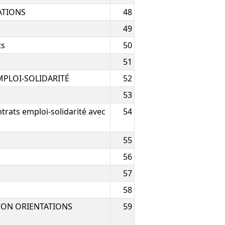
ATIONS
48
49
ts
50
51
PLOI-SOLIDARITÉ
52
53
ats emploi-solidarité avec
54
55
56
57
58
ÇON ORIENTATIONS
59