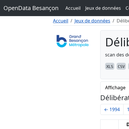
Contenu
OpenData Besançon
Accueil
Jeux de données
C
Menu
Pied de page
Accueil
Jeux de données
Délib
Déli
scan des d
XLS
CSV
Affichage
Délibérat
←
1994