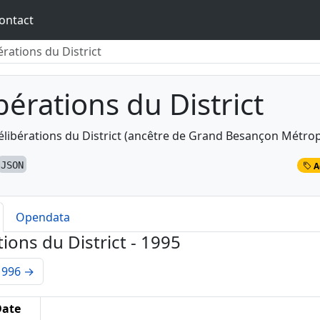
ontact
érations du District
bérations du District
élibérations du District (ancêtre de Grand Besançon Métrop
JSON
A
Opendata
ions du District - 1995
1996
→
Date