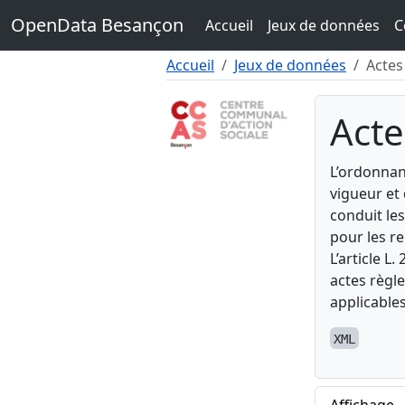
Contenu
OpenData Besançon
Accueil
Jeux de données
C
Menu
Pied de page
Accueil
Jeux de données
Actes
Act
L’ordonnan
vigueur et 
conduit les
pour les re
L’article L
actes règl
applicable
XML