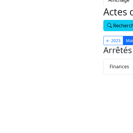
Affichage
Actes 
Recherche
←
2023
Ma
Arrêté
Finances