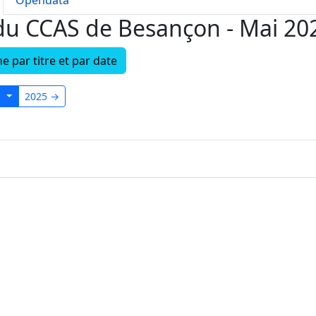
Opendata
du CCAS de Besançon - Mai 20
 par titre et par date
i
2025
→
s
5
5