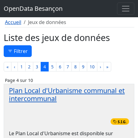
Contenu
OpenData Besançon
Menu
Pied de page
Accueil
Jeux de données
Liste des jeux de données
Filtrer
«
‹
1
2
3
4
5
6
7
8
9
10
›
»
Page 4 sur 10
Plan Local d'Urbanisme communal et
intercommunal
S.I.G.
Le Plan Local d'Urbanisme est disponible sur