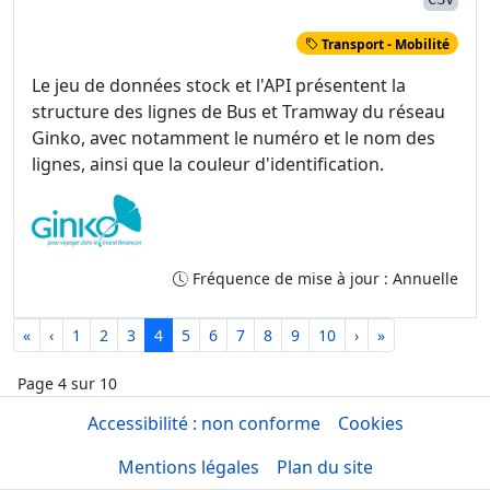
Transport - Mobilité
Le jeu de données stock et l'API présentent la
structure des lignes de Bus et Tramway du réseau
Ginko, avec notamment le numéro et le nom des
lignes, ainsi que la couleur d'identification.
Fréquence de mise à jour : Annuelle
«
‹
1
2
3
4
5
6
7
8
9
10
›
»
Page 4 sur 10
Accessibilité : non conforme
Cookies
Mentions légales
Plan du site