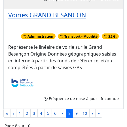
Voiries GRAND BESANCON
Administration
Transport - Mobilité
S.I.G.
Représente le linéaire de voirie sur le Grand
Besançon Origine Données géographiques saisies
en interne à partir des fonds de référence, et/ou
complétées à partir de saisies GPS
Fréquence de mise à jour : Inconnue
«
‹
1
2
3
4
5
6
7
8
9
10
›
»
Page 8 sur 10